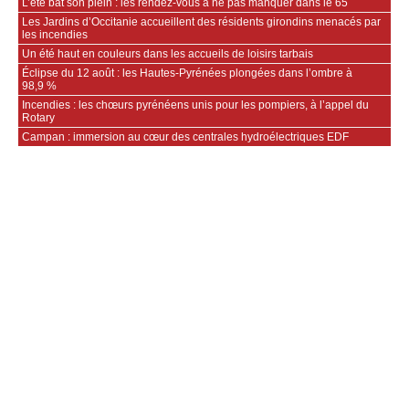
L’été bat son plein : les rendez-vous à ne pas manquer dans le 65
Les Jardins d’Occitanie accueillent des résidents girondins menacés par
les incendies
Un été haut en couleurs dans les accueils de loisirs tarbais
Éclipse du 12 août : les Hautes-Pyrénées plongées dans l’ombre à
98,9 %
Incendies : les chœurs pyrénéens unis pour les pompiers, à l’appel du
Rotary
Campan : immersion au cœur des centrales hydroélectriques EDF