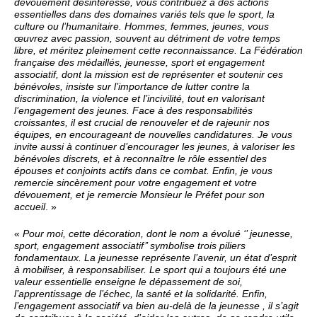
dévouement désintéressé, vous contribuez à des actions
essentielles dans des domaines variés tels que le sport, la
culture ou l’humanitaire. Hommes, femmes, jeunes, vous
œuvrez avec passion, souvent au détriment de votre temps
libre, et méritez pleinement cette reconnaissance. La Fédération
française des médaillés, jeunesse, sport et engagement
associatif, dont la mission est de représenter et soutenir ces
bénévoles, insiste sur l’importance de lutter contre la
discrimination, la violence et l’incivilité, tout en valorisant
l’engagement des jeunes. Face à des responsabilités
croissantes, il est crucial de renouveler et de rajeunir nos
équipes, en encourageant de nouvelles candidatures. Je vous
invite aussi à continuer d’encourager les jeunes, à valoriser les
bénévoles discrets, et à reconnaître le rôle essentiel des
épouses et conjoints actifs dans ce combat. Enfin, je vous
remercie sincèrement pour votre engagement et votre
dévouement, et je remercie Monsieur le Préfet pour son
accueil
. »
«
Pour moi, cette décoration, dont le nom a évolué ‘’ jeunesse,
sport, engagement associatif’’ symbolise trois piliers
fondamentaux. La jeunesse représente l’avenir, un état d’esprit
à mobiliser, à responsabiliser. Le sport qui a toujours été une
valeur essentielle enseigne le dépassement de soi,
l’apprentissage de l’échec, la santé et la solidarité. Enfin,
l’engagement associatif va bien au-delà de la jeunesse , il s’agit