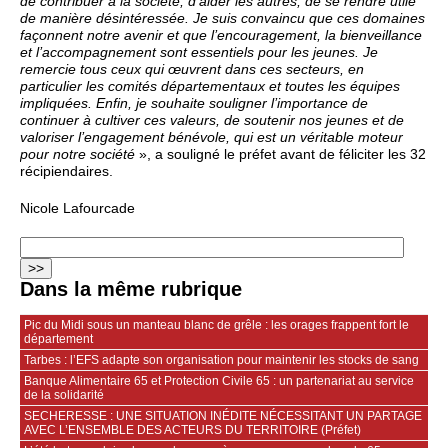
de contribuer à la société, d’aider les autres, de se rendre utile
de manière désintéressée. Je suis convaincu que ces domaines
façonnent notre avenir et que l’encouragement, la bienveillance
et l’accompagnement sont essentiels pour les jeunes. Je
remercie tous ceux qui œuvrent dans ces secteurs, en
particulier les comités départementaux et toutes les équipes
impliquées. Enfin, je souhaite souligner l’importance de
continuer à cultiver ces valeurs, de soutenir nos jeunes et de
valoriser l’engagement bénévole, qui est un véritable moteur
pour notre société
», a souligné le préfet avant de féliciter les 32
récipiendaires.
Nicole Lafourcade
Dans la même rubrique
Pic du Midi sous un manteau blanc de grêle : les orages frappent fort le
département
Tarbes : l’EFS adapte son organisation pour maintenir les stocks de sang
Banque Alimentaire 65 et Protection Civile 65 : un partenariat au service
de la solidarité
SECHERESSE : UNE SITUATION INÉDITE NÉCESSITANT UN PARTAGE
AVEC L’ENSEMBLE DES ACTEURS DU TERRITOIRE (Préfet)