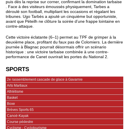
puis dès la reprise sur corner, confirmant la domination tarbaise
. Face à des visiteurs émoussés physiquement, Tarbes a
déroulé son football, multipliant les occasions et régalant les
tribunes. Ugo Tarbès a ajouté un cinquième but opportuniste,
avant que Péteilh ne clôture la soirée d’une frappe lointaine en
contre-attaque.
Cette victoire éclatante (6–1) permet au TPF de grimper à la
deuxième place, profitant du faux pas de Colomiers. La dernière
journée à Blagnac pourrait désormais offrir un scénario
historique : une victoire tarbaise combinée à une contre-
performance de Canet ouvrirait les portes du National 2.
SPORTS
2e rassemblement cascade de glace à Gavarnie
Arts Martiaux
Athlétisme
Basket
Boxe
Brèves Sports 65
Canoë-Kayak
Course pédestre
Cyclisme - Cyclotourisme