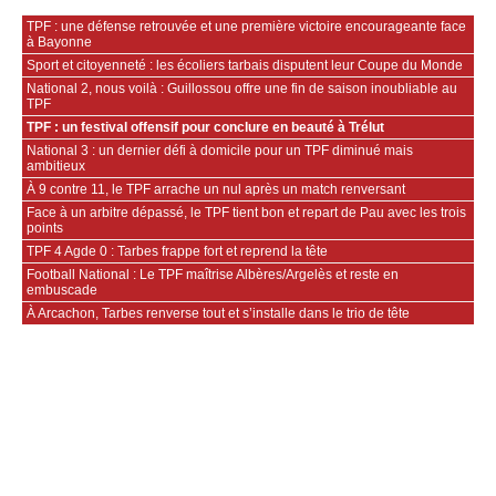
TPF : une défense retrouvée et une première victoire encourageante face
à Bayonne
Sport et citoyenneté : les écoliers tarbais disputent leur Coupe du Monde
National 2, nous voilà : Guillossou offre une fin de saison inoubliable au
TPF
TPF : un festival offensif pour conclure en beauté à Trélut
National 3 : un dernier défi à domicile pour un TPF diminué mais
ambitieux
À 9 contre 11, le TPF arrache un nul après un match renversant
Face à un arbitre dépassé, le TPF tient bon et repart de Pau avec les trois
points
TPF 4 Agde 0 : Tarbes frappe fort et reprend la tête
Football National : Le TPF maîtrise Albères/Argelès et reste en
embuscade
À Arcachon, Tarbes renverse tout et s’installe dans le trio de tête