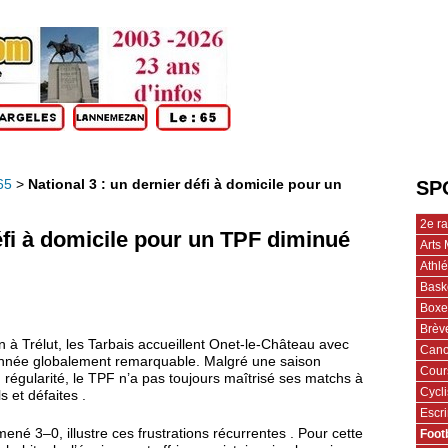
65
>
National 3 : un dernier défi à domicile pour un
SP
2e r
défi à domicile pour un TPF diminué
Arts 
Athl
Bask
Boxe
Brèv
n à Trélut, les Tarbais accueillent Onet-le-Château avec
Cano
 année globalement remarquable. Malgré une saison
Cour
n régularité, le TPF n’a pas toujours maîtrisé ses matchs à
Cycl
s et défaites .
Escr
ené 3–0, illustre ces frustrations récurrentes . Pour cette
Foot