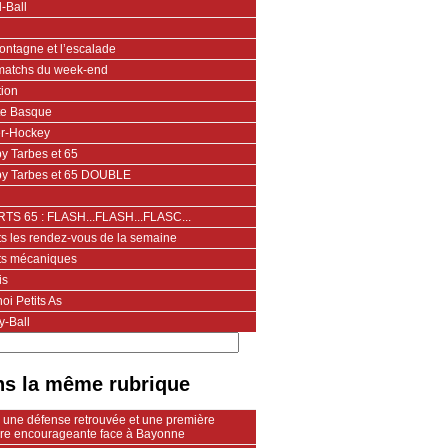
-Ball
ontagne et l’escalade
matchs du week-end
tion
te Basque
er-Hockey
y Tarbes et 65
y Tarbes et 65 DOUBLE
TS 65 : FLASH...FLASH...FLASC...
ts les rendez-vous de la semaine
ts mécaniques
is
oi Petits As
y-Ball
s la même rubrique
: une défense retrouvée et une première
oire encourageante face à Bayonne