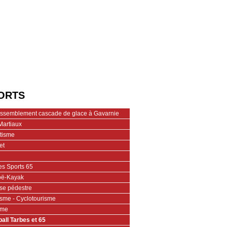
ORTS
assemblement cascade de glace à Gavarnie
Martiaux
étisme
et
es Sports 65
ë-Kayak
se pédestre
isme - Cyclotourisme
ime
ball Tarbes et 65