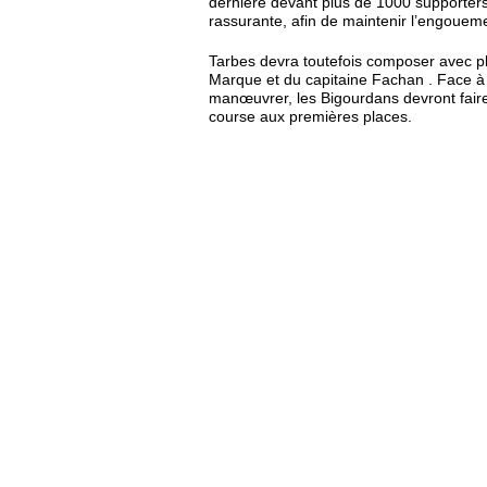
dernière devant plus de 1000 supporters h
rassurante, afin de maintenir l’engoueme
Tarbes devra toutefois composer avec pl
Marque et du capitaine Fachan . Face à 
manœuvrer, les Bigourdans devront faire 
course aux premières places.