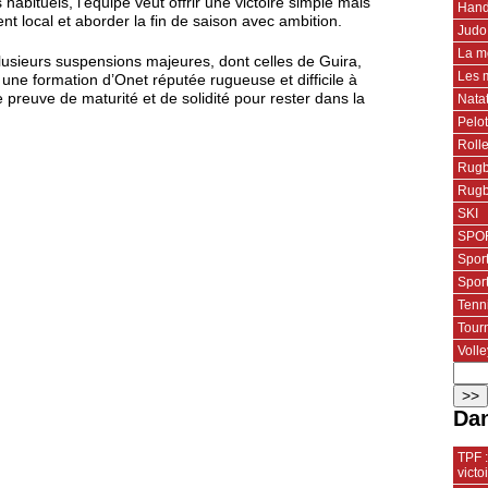
abituels, l’équipe veut offrir une victoire simple mais
Hand
nt local et aborder la fin de saison avec ambition.
Judo
La m
usieurs suspensions majeures, dont celles de Guira,
Les 
une formation d’Onet réputée rugueuse et difficile à
preuve de maturité et de solidité pour rester dans la
Nata
Pelo
Roll
Rugb
Rugb
SKI
SPOR
Spor
Spor
Tenn
Tourn
Volle
Dan
TPF 
vict