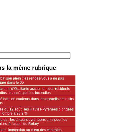
s la même rubrique
 bat son plein : les rendez-vous à ne pas
uer dans le 65
ardins d’Occitanie accueillent des résidents
ndins menacés par les incendies
é haut en couleurs dans les accueils de loisirs
is
pse du 12 août : les Hautes-Pyrénées plongées
 l’ombre à 98,9 %
dies : les chœurs pyrénéens unis pour les
ers, à l’appel du Rotary
an : immersion au cœur des centrales