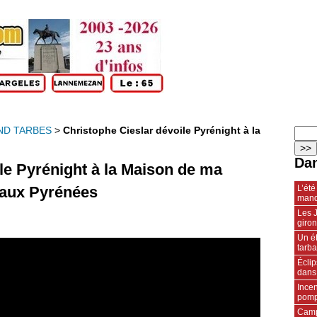
ND TARBES
>
Christophe Cieslar dévoile Pyrénight à la
Dan
le Pyrénight à la Maison de ma
L’été
e aux Pyrénées
manq
Les J
giro
Un ét
tarba
Écli
dans
Incen
pompi
Camp