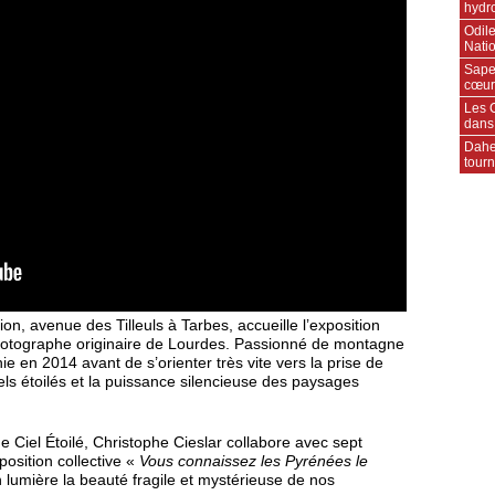
hydr
Odile
Natio
Sape
cœur
Les C
dans
Daher
tourn
on, avenue des Tilleuls à Tarbes, accueille l’exposition
photographe originaire de Lourdes. Passionné de montagne
ie en 2014 avant de s’orienter très vite vers la prise de
els étoilés et la puissance silencieuse des paysages
 Ciel Étoilé, Christophe Cieslar collabore avec sept
osition collective «
Vous connaissez les Pyrénées le
 lumière la beauté fragile et mystérieuse de nos