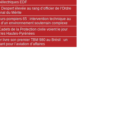
oélectriques EDF
 Despert élevée au rang d’officier de l’Ordre
nal du Mérite
urs‑pompiers 65 : intervention technique au
 d’un environnement souterrain complexe
adets de la Protection civile voient le jour
 les Hautes‑Pyrénées
 livre son premier TBM 980 au Brésil : un
ant pour l’aviation d’affaires