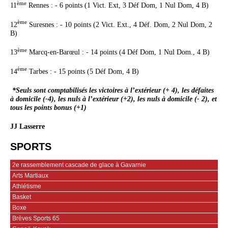
ème
11
Rennes : - 6 points (1 Vict. Ext, 3 Déf Dom, 1 Nul Dom, 4 B)
ème
12
Suresnes : - 10 points (2 Vict. Ext., 4 Déf. Dom, 2 Nul Dom, 2
B)
ème
13
Marcq-en-Barœul : - 14 points (4 Déf Dom, 1 Nul Dom., 4 B)
ème
14
Tarbes : - 15 points (5 Déf Dom, 4 B)
*Seuls sont comptabilisés les victoires à l’extérieur (+ 4), les défaites
à domicile (-4), les nuls à l’extérieur (+2), les nuls à domicile (- 2), et
tous les points bonus (+1)
JJ Lasserre
SPORTS
2e rassemblement cascade de glace à Gavarnie
Arts Martiaux
Athlétisme
Basket
Boxe
Brèves Sports 65