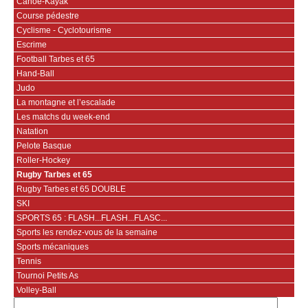
Canoë-Kayak
Course pédestre
Cyclisme - Cyclotourisme
Escrime
Football Tarbes et 65
Hand-Ball
Judo
La montagne et l’escalade
Les matchs du week-end
Natation
Pelote Basque
Roller-Hockey
Rugby Tarbes et 65
Rugby Tarbes et 65 DOUBLE
SKI
SPORTS 65 : FLASH...FLASH...FLASC...
Sports les rendez-vous de la semaine
Sports mécaniques
Tennis
Tournoi Petits As
Volley-Ball