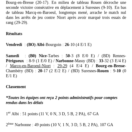
Bourg-en-Bresse (20-17). En milieu de tableau Rouen décroche une
seconde victoire consécutive en déplacement à Suresnes (9-10). En bas
de tableau Marcq-en-Baroeul, longtemps mené, arrache le match nul
dans les arrêts de jeu contre Niort après avoir marqué trois essais de
rang (29-29).
Résultats
Vendredi
:
(BO) Albi
-Bourgoin :
26
-10 (4 E/1 E)
Samedi
:
(B0) Nice
-Tarbes :
50
-3 (8 E/0 E) / (BD) Rennes-
Périgueux
: 8-9 (1 E/0 E) /
Narbonne
-Massy (BD) :
33
-32 (3 E/4 E)
/
Marcq-en-Baroeul-Niort
:
29-29
(4 E/4 E) /
Bourg-en-Bresse
-
Chambéry (BD) :
20
-17 (2 E/2 E) / (BD) Suresnes-
Rouen
: 9-
10
(0
E/1 E)
Classement
*Toutes les équipes ont reçu 2 points administratifs pour comptes
rendus dans les délais
er
1
Albi : 51 points (11 V, 0 N, 3 D, 5 B, 2 PA), 67 GA
ème
2
Narbonne : 49 points (10 V, 1 N, 3 D, 5 B, 2 PA), 107 GA