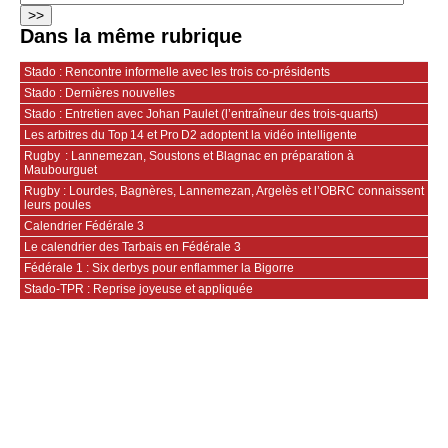
Dans la même rubrique
Stado : Rencontre informelle avec les trois co-présidents
Stado : Dernières nouvelles
Stado : Entretien avec Johan Paulet (l’entraîneur des trois-quarts)
Les arbitres du Top 14 et Pro D2 adoptent la vidéo intelligente
Rugby : Lannemezan, Soustons et Blagnac en préparation à
Maubourguet
Rugby : Lourdes, Bagnères, Lannemezan, Argelès et l’OBRC connaissent
leurs poules
Calendrier Fédérale 3
Le calendrier des Tarbais en Fédérale 3
Fédérale 1 : Six derbys pour enflammer la Bigorre
Stado-TPR : Reprise joyeuse et appliquée