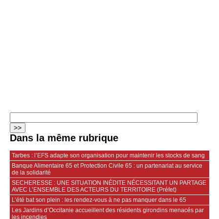
Dans la même rubrique
Tarbes : l’EFS adapte son organisation pour maintenir les stocks de sang
Banque Alimentaire 65 et Protection Civile 65 : un partenariat au service
de la solidarité
SECHERESSE : UNE SITUATION INÉDITE NÉCESSITANT UN PARTAGE
AVEC L’ENSEMBLE DES ACTEURS DU TERRITOIRE (Préfet)
L’été bat son plein : les rendez-vous à ne pas manquer dans le 65
Les Jardins d’Occitanie accueillent des résidents girondins menacés par
les incendies