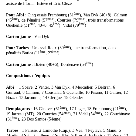
assisté de Florian Estève et Eric Glèze
ème
Pour Albi
: Cinq essais Frambourg (31
), Van Dyk (40+8), Calmon
ème
ème
ème
(45
), de Pénalité (57
), Courties (79
), trois transformations
ème
ème
ème
Queheille (31
, 40+8, 45
), Vidal (79
)
Carton jaune
: Van Dyk
ème
Pour Tarbes
: Un essai Roux (39
), une transformation, deux
ème
ème
pénalités Botica (11
, 22
)
ème
Carton jaune
: Bizien (40+6), Bordenave (54
)
Compositions d’équipes
Albi
: 1 Soave, 2 Venter, 3 Van Dyk, 4 Mercadier, 5 Beltran, 6
Guiraud, 8 Calmon, 7 Coustalat, 9 Queheille, 10 Pisano, 11 Galtier, 12
Bozzo, 13 Jacomme, 14 Clergue, 15 Olender
ème
ème
Remplaçants
: 16 Chauvet (61
), 17 Lager, 18 Frambourg (21
),
ème
ème
19 Jarreau (MT), 20 Courties (54
), 21 Vidal (54
), 22 Couchinave
ème
(31
), 23 Dos Santos (54ème)
Tarbes
: 1 Palisse, 2 Lamothe (Cap.), 3 Véa, 4 Peytavi, 5 Manu, 6
Abadie, 8 Saint-Guilhem, 7 Soufflet, 9 Brocal, 10 Botica, 11 Roux, 12