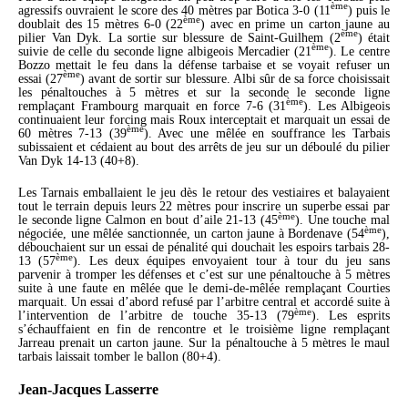
ème
agressifs ouvraient le score des 40 mètres par Botica 3-0 (11
) puis le
ème
doublait des 15 mètres 6-0 (22
) avec en prime un carton jaune au
ème
pilier Van Dyk. La sortie sur blessure de Saint-Guilhem (2
) était
ème
suivie de celle du seconde ligne albigeois Mercadier (21
). Le centre
Bozzo mettait le feu dans la défense tarbaise et se voyait refuser un
ème
essai (27
) avant de sortir sur blessure. Albi sûr de sa force choisissait
les pénaltouches à 5 mètres et sur la seconde le seconde ligne
ème
remplaçant Frambourg marquait en force 7-6 (31
). Les Albigeois
continuaient leur forcing mais Roux interceptait et marquait un essai de
ème
60 mètres 7-13 (39
). Avec une mêlée en souffrance les Tarbais
subissaient et cédaient au bout des arrêts de jeu sur un déboulé du pilier
Van Dyk 14-13 (40+8).
Les Tarnais emballaient le jeu dès le retour des vestiaires et balayaient
tout le terrain depuis leurs 22 mètres pour inscrire un superbe essai par
ème
le seconde ligne Calmon en bout d’aile 21-13 (45
). Une touche mal
ème
négociée, une mêlée sanctionnée, un carton jaune à Bordenave (54
),
débouchaient sur un essai de pénalité qui douchait les espoirs tarbais 28-
ème
13 (57
). Les deux équipes envoyaient tour à tour du jeu sans
parvenir à tromper les défenses et c’est sur une pénaltouche à 5 mètres
suite à une faute en mêlée que le demi-de-mêlée remplaçant Courties
marquait. Un essai d’abord refusé par l’arbitre central et accordé suite à
ème
l’intervention de l’arbitre de touche 35-13 (79
). Les esprits
s’échauffaient en fin de rencontre et le troisième ligne remplaçant
Jarreau prenait un carton jaune. Sur la pénaltouche à 5 mètres le maul
tarbais laissait tomber le ballon (80+4).
Jean-Jacques Lasserre