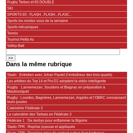
Rugby Tarbes et 65 DOUBLE
SKI
SPORTS 65 : FLASH...FLASH...FLASC...
Sports les rendez-vous de la semaine
Sports mécaniques
Tennis
Tournoi Petits As
Volley-Ball
Dans la même rubrique
Stado : Entretien avec Johan Paulet (l’entraîneur des trois-quarts)
Les arbitres du Top 14 et Pro D2 adoptent la vidéo intelligente
Rugby : Lannemezan, Soustons et Blagnac en préparation à
Maubourguet
Rugby : Lourdes, Bagnères, Lannemezan, Argelès et l’OBRC connaissent
leurs poules
Calendrier Fédérale 3
Le calendrier des Tarbais en Fédérale 3
Fédérale 1 : Six derbys pour enflammer la Bigorre
Stado-TPR : Reprise joyeuse et appliquée
Stado-TPR : Première prise de contact autour d’un barbecue