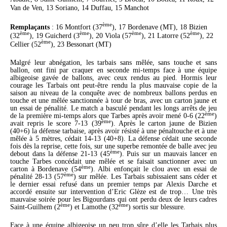
Van de Ven, 13 Soriano, 14 Duffau, 15 Manchot
ème
Remplaçants
: 16 Montfort (37
), 17 Bordenave (MT), 18 Bizien
ème
ème
ème
ème
(32
), 19 Guicherd (3
), 20 Viola (57
), 21 Latorre (52
), 22
ème
Cellier (52
), 23 Bessonart (MT)
Malgré leur abnégation, les tarbais sans mêlée, sans touche et sans
ballon, ont fini par craquer en seconde mi-temps face à une équipe
albigeoise gavée de ballons, avec ceux rendus au pied. Hormis leur
courage les Tarbais ont peut-être rendu la plus mauvaise copie de la
saison au niveau de la conquête avec de nombreux ballons perdus en
touche et une mêlée sanctionnée à tour de bras, avec un carton jaune et
un essai de pénalité. Le match a basculé pendant les longs arrêts de jeu
ème
de la première mi-temps alors que Tarbes après avoir mené 0-6 (22
)
ème
avait repris le score 7-13 (39
). Après le carton jaune de Bizien
(40+6) la défense tarbaise, après avoir résisté à une pénaltouche et à une
mêlée à 5 mètres, cédait 14-13 (40+8). La défense cédait une seconde
fois dès la reprise, cette fois, sur une superbe remontée de balle avec jeu
ème
debout dans la défense 21-13 (45
). Puis sur un mauvais lancer en
touche Tarbes concédait une mêlée et se faisait sanctionner avec un
ème
carton à Bordenave (54
). Albi enfonçait le clou avec un essai de
ème
pénalité 28-13 (57
) sur mêlée. Les Tarbais subissaient sans céder et
le dernier essai refusé dans un premier temps par Alexis Darche et
accordé ensuite sur intervention d’Eric Glèze est de trop… Une très
mauvaise soirée pour les Bigourdans qui ont perdu deux de leurs cadres
ème
ème
Saint-Guilhem (2
) et Lamothe (32
) sortis sur blessure.
Face à une équipe albigeoise un peu trop sûre d’elle les Tarbais plus