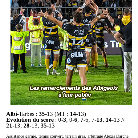
Albi
-Tarbes :
35
-13 (MT :
14
-13)
Evolution du score
: 0-
3
, 0-
6
,
7
-6, 7-
13
,
14
-13 //
21
-13,
28
-13,
35
-13
Assistance garnie, temps couvert, terrain gras, arbitrage Alexis Darche,