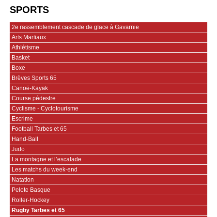
SPORTS
2e rassemblement cascade de glace à Gavarnie
Arts Martiaux
Athlétisme
Basket
Boxe
Brèves Sports 65
Canoë-Kayak
Course pédestre
Cyclisme - Cyclotourisme
Escrime
Football Tarbes et 65
Hand-Ball
Judo
La montagne et l’escalade
Les matchs du week-end
Natation
Pelote Basque
Roller-Hockey
Rugby Tarbes et 65