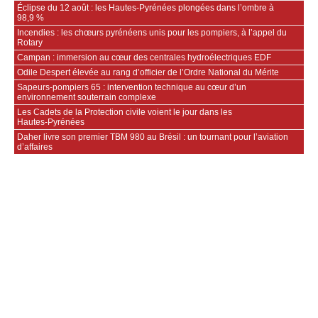
Éclipse du 12 août : les Hautes-Pyrénées plongées dans l’ombre à
98,9 %
Incendies : les chœurs pyrénéens unis pour les pompiers, à l’appel du
Rotary
Campan : immersion au cœur des centrales hydroélectriques EDF
Odile Despert élevée au rang d’officier de l’Ordre National du Mérite
Sapeurs‑pompiers 65 : intervention technique au cœur d’un
environnement souterrain complexe
Les Cadets de la Protection civile voient le jour dans les
Hautes‑Pyrénées
Daher livre son premier TBM 980 au Brésil : un tournant pour l’aviation
d’affaires