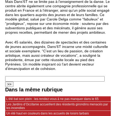
Mais Dans’6T ne se limite pas à l’enseignement de la danse. Le
centre abrite également une compagnie professionnelle qui se
produit en France et à l’étranger, ainsi qu’un pôle social engagé
dans les quartiers auprès des jeunes et de leurs familles. Ce
modèle global, salué par Carole Delga comme “fabuleux” et
“prodigieux”, repose sur une économie mixte : soutenu par des
subventions publiques et des mécénats, il génère aussi ses
propres recettes, permettant de mener des projets ambitieux.
Avec 45 salariés, des dizaines de spectacles et des centaines
de jeunes accompagnés, Dans’6T incarne une mixité culturelle
et sociale exemplaire. “C’est un lieu de passion, de création
artistique, mais aussi créateur de vocations”, a souligné la
présidente, émue par cette réussite locale au pied des
Pyrénées. Un modèle inspirant où l’art devient vecteur
d’émancipation et de cohésion.
Dans la même rubrique
L’été bat son plein : les rendez-vous à ne pas manquer dans le 65
Les Jardins d’Occitanie accueillent des résidents girondins menacés par
les incendies
Un été haut en couleurs dans les accueils de loisirs tarbais