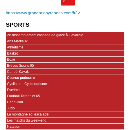
https://www.grandraidpyrenees.com/fr/
SPORTS
2e rassemblement cascade de glace à Gavarnie
Arts Martiaux
Athlétisme
Basket
Boxe
Brèves Sports 65
Canoë-Kayak
Course pédestre
Cyclisme - Cyclotourisme
Escrime
Football Tarbes et 65
Hand-Ball
Judo
La montagne et l’escalade
Les matchs du week-end
Natation