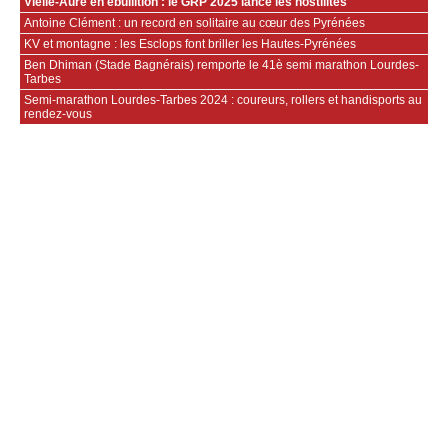
Vielle-Aure en ébullition : le GRP 2025 lance les hostilités
Antoine Clément : un record en solitaire au cœur des Pyrénées
KV et montagne : les Esclops font briller les Hautes-Pyrénées
Ben Dhiman (Stade Bagnérais) remporte le 41è semi marathon Lourdes-
Tarbes
Semi-marathon Lourdes-Tarbes 2024 : coureurs, rollers et handisports au
rendez-vous