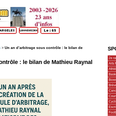
5
>
Un an d’arbitrage sous contrôle : le bilan de
SP
2e r
ntrôle : le bilan de Mathieu Raynal
Arts 
Athl
Bask
Boxe
Brèv
Cano
Cour
Cycl
Escr
Footb