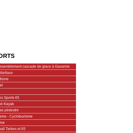
ORTS
assemblement cascade de glace à Gavarnie
Martiaux
étisme
et
es Sports 65
ë-Kayak
se pédestre
isme - Cyclotourisme
ime
all Tarbes et 65