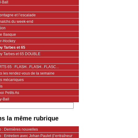
-Ball
ontagne et l’escalade
matchs du week-end
tion
te Basque
er-Hockey
y Tarbes et 65
y Tarbes et 65 DOUBLE
TS 65 : FLASH...FLASH...FLASC...
ts les rendez-vous de la semaine
ts mécaniques
is
oi Petits As
y-Ball
s la même rubrique
 : Dernières nouvelles
 : Entretien avec Johan Paulet (l’entraîneur