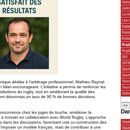
Hand
Judo
La m
Les 
Nata
Pelo
Roll
Rugb
Rugb
SKI
SPOR
Spor
Spor
Tenn
chnique dédiée à l’arbitrage professionnel, Mathieu Raynal,
ilan encourageant. L’initiative a permis de renforcer les
Tourn
institutions du rugby, tout en améliorant la qualité des
Volle
gnent désormais un taux de 90 % de bonnes décisions,
Dan
 concurrence chez les juges de touche, améliorer la
er à innover en collaboration avec World Rugby. L’approche
Stado
és dans les discussions, favorisant une co-construction des
s d’imposer un modèle français, mais de contribuer à une
Stado