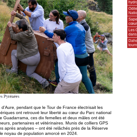
hydr
Odile
Natio
Sape
cœur
Les C
dans
Daher
tourn
ée d’Aure, pendant que le Tour de France électrisait les
riques ont retrouvé leur liberté au cœur du Parc national
 Guadarrama, ces dix femelles et deux mâles ont été
neurs, partenaires et vétérinaires. Munis de colliers GPS
ins après analyses – ont été relâchés près de la Réserve
i le noyau de population amorcé en 2024.