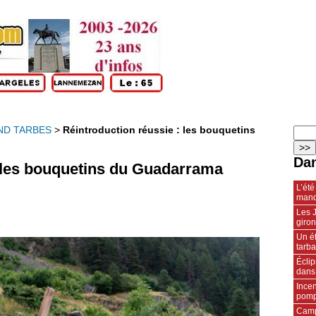
ND TARBES
>
Réintroduction réussie : les bouquetins
Dan
: les bouquetins du Guadarrama
L’été
manq
Les J
giro
Un ét
tarba
Écli
dans
Incen
pompi
Camp