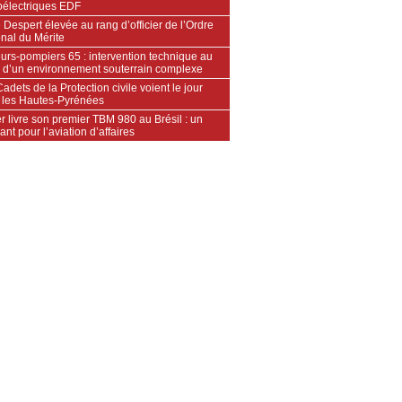
oélectriques EDF
 Despert élevée au rang d’officier de l’Ordre
nal du Mérite
urs‑pompiers 65 : intervention technique au
 d’un environnement souterrain complexe
adets de la Protection civile voient le jour
 les Hautes‑Pyrénées
 livre son premier TBM 980 au Brésil : un
ant pour l’aviation d’affaires