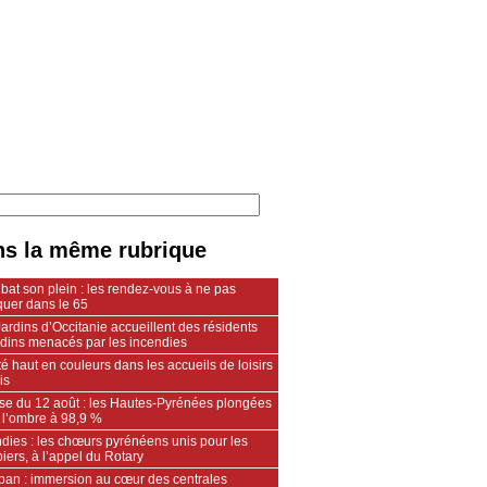
s la même rubrique
 bat son plein : les rendez-vous à ne pas
uer dans le 65
ardins d’Occitanie accueillent des résidents
ndins menacés par les incendies
é haut en couleurs dans les accueils de loisirs
is
pse du 12 août : les Hautes-Pyrénées plongées
 l’ombre à 98,9 %
dies : les chœurs pyrénéens unis pour les
ers, à l’appel du Rotary
an : immersion au cœur des centrales