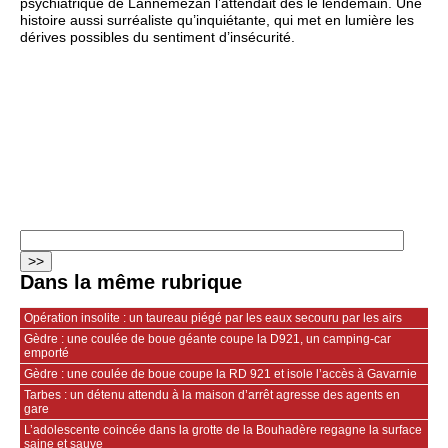
psychiatrique de Lannemezan l’attendait dès le lendemain. Une
histoire aussi surréaliste qu’inquiétante, qui met en lumière les
dérives possibles du sentiment d’insécurité.
Dans la même rubrique
Opération insolite : un taureau piégé par les eaux secouru par les airs
Gèdre : une coulée de boue géante coupe la D921, un camping-car
emporté
Gèdre : une coulée de boue coupe la RD 921 et isole l’accès à Gavarnie
Tarbes : un détenu attendu à la maison d’arrêt agresse des agents en
gare
L’adolescente coincée dans la grotte de la Bouhadère regagne la surface
saine et sauve