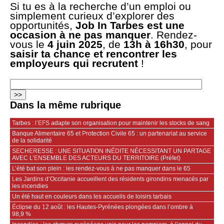
Si tu es à la recherche d’un emploi ou
simplement curieux d’explorer des
opportunités,
Job In Tarbes est une
occasion à ne pas manquer
. Rendez-
vous le
4 juin 2025
, de
13h à 16h30
, pour
saisir ta chance et rencontrer les
employeurs qui recrutent
!
Dans la même rubrique
Tarbes : l’EFS adapte son organisation pour maintenir les stocks de sang
Banque Alimentaire 65 et Protection Civile 65 : un partenariat au service
de la solidarité
SECHERESSE : UNE SITUATION INÉDITE NÉCESSITANT UN PARTAGE
AVEC L’ENSEMBLE DES ACTEURS DU TERRITOIRE (Préfet)
L’été bat son plein : les rendez-vous à ne pas manquer dans le 65
Les Jardins d’Occitanie accueillent des résidents girondins menacés par
les incendies
Un été haut en couleurs dans les accueils de loisirs tarbais
Éclipse du 12 août : les Hautes-Pyrénées plongées dans l’ombre à
98,9 %