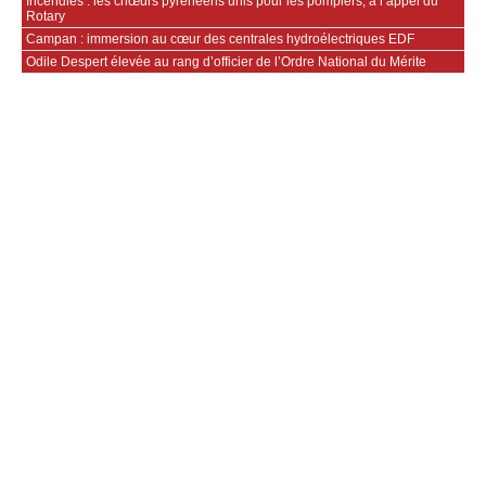
Incendies : les chœurs pyrénéens unis pour les pompiers, à l’appel du
Rotary
Campan : immersion au cœur des centrales hydroélectriques EDF
Odile Despert élevée au rang d’officier de l’Ordre National du Mérite