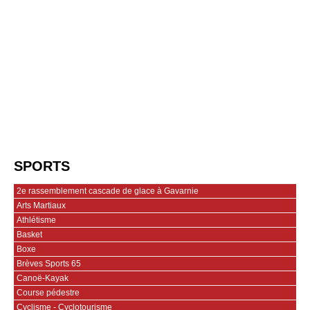
SPORTS
2e rassemblement cascade de glace à Gavarnie
Arts Martiaux
Athlétisme
Basket
Boxe
Brèves Sports 65
Canoë-Kayak
Course pédestre
Cyclisme - Cyclotourisme