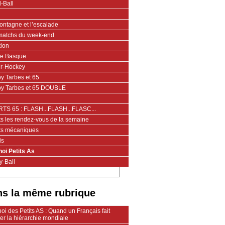
-Ball
ontagne et l’escalade
matchs du week-end
tion
te Basque
er-Hockey
y Tarbes et 65
y Tarbes et 65 DOUBLE
TS 65 : FLASH...FLASH...FLASC...
ts les rendez-vous de la semaine
ts mécaniques
is
noi Petits As
y-Ball
s la même rubrique
oi des Petits AS : Quand un Français fait
ler la hiérarchie mondiale