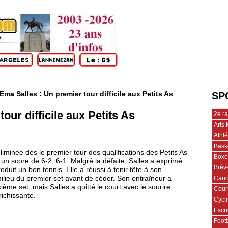
Ema Salles : Un premier tour difficile aux Petits As
SP
our difficile aux Petits As
2e r
Arts 
Athl
Bask
minée dès le premier tour des qualifications des Petits As
Boxe
n score de 6-2, 6-1. Malgré la défaite, Salles a exprimé
Brèv
produit un bon tennis. Elle a réussi à tenir tête à son
Cano
milieu du premier set avant de céder. Son entraîneur a
ème set, mais Salles a quitté le court avec le sourire,
Cour
ichissante.
Cycl
Escr
Footb