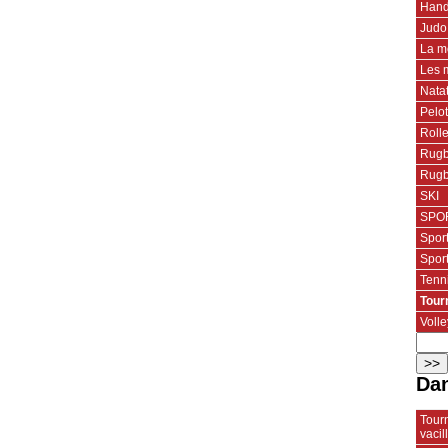
Hand
Judo
La m
Les 
Nata
Pelo
Roll
Rugb
Rugb
SKI
SPOR
Spor
Spor
Tenn
Tour
Volle
Dan
Tourn
vacil