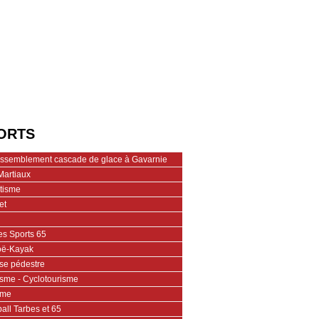
ORTS
assemblement cascade de glace à Gavarnie
Martiaux
étisme
et
es Sports 65
ë-Kayak
se pédestre
isme - Cyclotourisme
ime
all Tarbes et 65