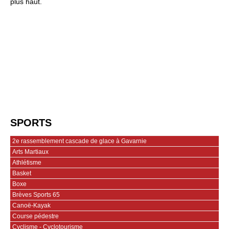
plus haut.
SPORTS
2e rassemblement cascade de glace à Gavarnie
Arts Martiaux
Athlétisme
Basket
Boxe
Brèves Sports 65
Canoë-Kayak
Course pédestre
Cyclisme - Cyclotourisme