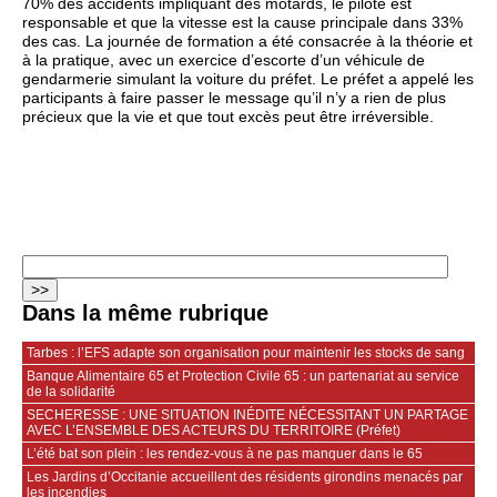
70% des accidents impliquant des motards, le pilote est
responsable et que la vitesse est la cause principale dans 33%
des cas. La journée de formation a été consacrée à la théorie et
à la pratique, avec un exercice d’escorte d’un véhicule de
gendarmerie simulant la voiture du préfet. Le préfet a appelé les
participants à faire passer le message qu’il n’y a rien de plus
précieux que la vie et que tout excès peut être irréversible.
Dans la même rubrique
Tarbes : l’EFS adapte son organisation pour maintenir les stocks de sang
Banque Alimentaire 65 et Protection Civile 65 : un partenariat au service
de la solidarité
SECHERESSE : UNE SITUATION INÉDITE NÉCESSITANT UN PARTAGE
AVEC L’ENSEMBLE DES ACTEURS DU TERRITOIRE (Préfet)
L’été bat son plein : les rendez-vous à ne pas manquer dans le 65
Les Jardins d’Occitanie accueillent des résidents girondins menacés par
les incendies