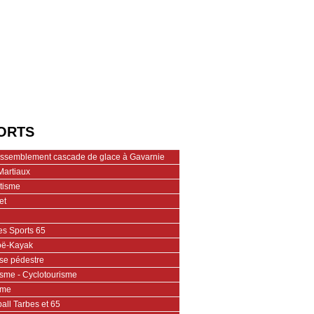
ORTS
assemblement cascade de glace à Gavarnie
Martiaux
étisme
et
es Sports 65
ë-Kayak
se pédestre
isme - Cyclotourisme
ime
all Tarbes et 65