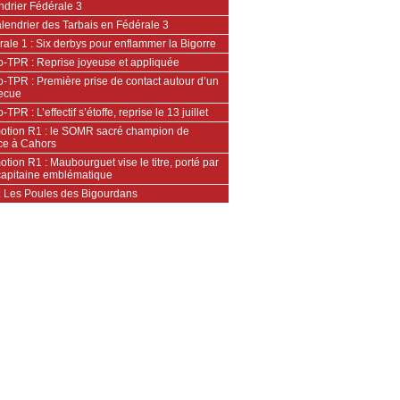
ndrier Fédérale 3
lendrier des Tarbais en Fédérale 3
ale 1 : Six derbys pour enflammer la Bigorre
o-TPR : Reprise joyeuse et appliquée
-TPR : Première prise de contact autour d’un
ecue
-TPR : L’effectif s’étoffe, reprise le 13 juillet
otion R1 : le SOMR sacré champion de
ce à Cahors
tion R1 : Maubourguet vise le titre, porté par
capitaine emblématique
: Les Poules des Bigourdans