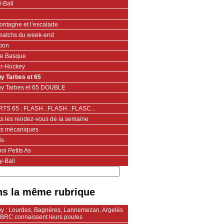
-Ball
ontagne et l’escalade
matchs du week-end
tion
te Basque
er-Hockey
y Tarbes et 65
y Tarbes et 65 DOUBLE
TS 65 : FLASH...FLASH...FLASC...
ts les rendez-vous de la semaine
ts mécaniques
is
oi Petits As
y-Ball
s la même rubrique
y : Lourdes, Bagnères, Lannemezan, Argelès
’OBRC connaissent leurs poules