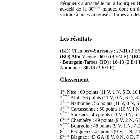
Périgueux a arraché le nul à Bourg-en-B
ème
au-delà de la 80
minute, dont un de
victoire à un essai refusé à Tarbes au-de
Les résultats
(BD) Chambéry-
Suresnes
: 27-
31
(3 E/
(BO) Albi
-Vienne :
60
-6 (9 E/0 E) /
(BO
/
Bourgoin
-Tarbes (BD) :
16
-10 (2 E/1 
Narbonne :
30
-16 (3 E/1 E)
Classement
er
1
Nice : 60 points (11 V, 1 N, 5 D, 1
ème
2
Albi : 56 points (11 V, 0 N, 6 D, 
ème
3
Narbonne : 56 points (11 V, 0 N, 5
ème
4
Carcassonne : 50 points (10 V, 1 N
ème
5
Suresnes : 45 points (11 V, 0 N, 6
ème
6
Chambéry : 49 points (9 V, 2 N, 6
ème
7
Bourgoin : 48 points (9 V, 1 N, 7 
ème
8
Périgueux : 47 points (9 V, 1 N, 7
ème
9
Blagnac : 43 GA (8 V, 0 N, 8 D, 7 