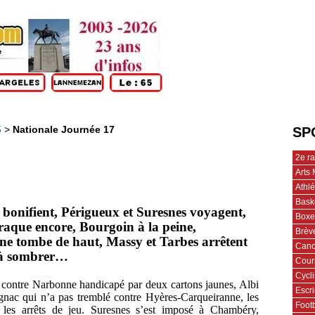
5
>
Nationale Journée 17
SP
2e r
Arts 
Athl
Bask
 bonifient, Périgueux et Suresnes voyagent,
Boxe
aque encore, Bourgoin à la peine,
Brèv
ne tombe de haut, Massy et Tarbes arrêtent
Cano
 à sombrer…
Cour
Cycl
 contre Narbonne handicapé par deux cartons jaunes, Albi
Escr
gnac qui n’a pas tremblé contre Hyères-Carqueiranne, les
Footb
s les arrêts de jeu. Suresnes s’est imposé à Chambéry,