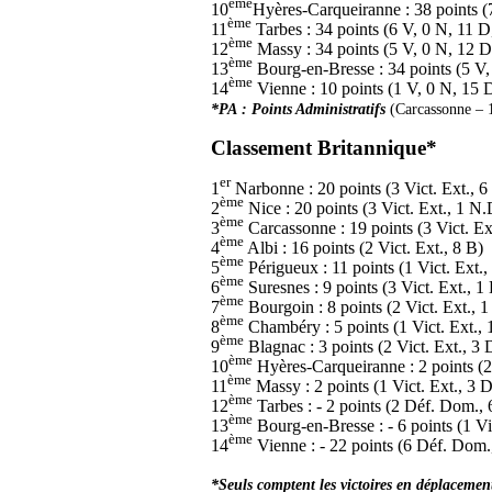
ème
10
Hyères-Carqueiranne : 38 points (
ème
11
Tarbes : 34 points (6 V, 0 N, 11 
ème
12
Massy : 34 points (5 V, 0 N, 12 D
ème
13
Bourg-en-Bresse : 34 points (5 V,
ème
14
Vienne : 10 points (1 V, 0 N, 15 
*PA : Points Administratifs
(Carcassonne – 
Classement Britannique*
er
1
Narbonne : 20 points (3 Vict. Ext., 6
ème
2
Nice : 20 points (3 Vict. Ext., 1 N
ème
3
Carcassonne : 19 points (3 Vict. Ext
ème
4
Albi : 16 points (2 Vict. Ext., 8 B)
ème
5
Périgueux : 11 points (1 Vict. Ext.,
ème
6
Suresnes : 9 points (3 Vict. Ext., 
ème
7
Bourgoin : 8 points (2 Vict. Ext., 
ème
8
Chambéry : 5 points (1 Vict. Ext.,
ème
9
Blagnac : 3 points (2 Vict. Ext., 3
ème
10
Hyères-Carqueiranne : 2 points (2
ème
11
Massy : 2 points (1 Vict. Ext., 3 
ème
12
Tarbes : - 2 points (2 Déf. Dom., 
ème
13
Bourg-en-Bresse : - 6 points (1 V
ème
14
Vienne : - 22 points (6 Déf. Dom.,
*Seuls comptent les victoires en déplacement 