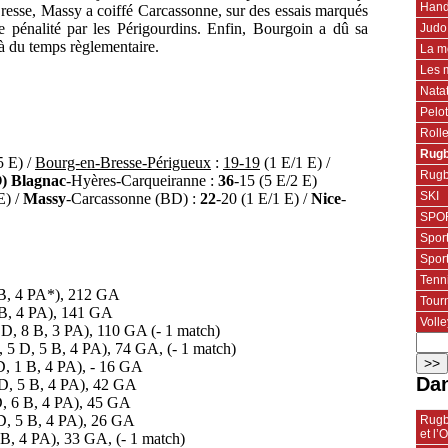
Hand
resse, Massy a coiffé Carcassonne, sur des essais marqués
 pénalité par les Périgourdins. Enfin, Bourgoin a dû sa
Judo
là du temps règlementaire.
La m
Les 
Nata
Pelo
Roll
Rugb
5 E) /
Bourg-en-Bresse-Périgueux
:
19-19
(1 E/1 E) /
Rugb
) Blagnac
-Hyères-Carqueiranne :
36
-15 (5 E/2 E)
SKI
E) /
Massy
-Carcassonne (BD) :
22
-20 (1 E/1 E) /
Nice
-
SPOR
Spor
Spor
Tenn
0 B, 4 PA*), 212 GA
Tourn
8 B, 4 PA), 141 GA
Volle
 D, 8 B, 3 PA), 110 GA (- 1 match)
, 5 D, 5 B, 4 PA), 74 GA, (- 1 match)
 D, 1 B, 4 PA), - 16 GA
Dan
 D, 5 B, 4 PA), 42 GA
D, 6 B, 4 PA), 45 GA
 D, 5 B, 4 PA), 26 GA
Rugb
et l
B, 4 PA), 33 GA, (- 1 match)