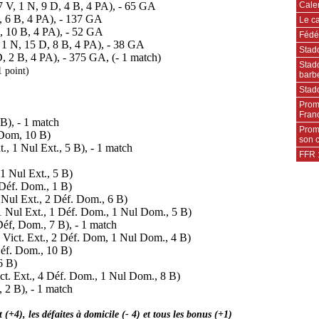
Cale
7 V, 1 N, 9 D, 4 B, 4 PA), - 65 GA
D, 6 B, 4 PA), - 137 GA
Le ca
, 10 B, 4 PA), - 52 GA
Fédér
 1 N, 15 D, 8 B, 4 PA), - 38 GA
Stad
D, 2 B, 4 PA), - 375 GA, (- 1 match)
Stado
1 point)
barb
Stado
Prom
Fran
 B), - 1 match
Promo
.Dom, 10 B)
son 
., 1 Nul Ext., 5 B), - 1 match
FFR 
 1 Nul Ext., 5 B)
1 Déf. Dom., 1 B)
1 Nul Ext., 2 Déf. Dom., 6 B)
 1 Nul Ext., 1 Déf. Dom., 1 Nul Dom., 5 B)
 Déf, Dom., 7 B), - 1 match
 Vict. Ext., 2 Déf. Dom, 1 Nul Dom., 4 B)
Déf. Dom., 10 B)
6 B)
ict. Ext., 4 Déf. Dom., 1 Nul Dom., 8 B)
 2 B), - 1 match
(+4), les défaites à domicile (- 4) et tous les bonus (+1)