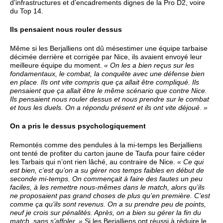
d’infrastructures et d’encadrements dignes de la Pro D2, voire
du Top 14.
Ils pensaient nous rouler dessus
Même si les Berjalliens ont dû mésestimer une équipe tarbaise
décimée derrière et corrigée par Nice, ils avaient envoyé leur
meilleure équipe du moment.
« On les a bien reçus sur les
fondamentaux, le combat, la conquête avec une défense bien
en place. Ils ont vite compris que ça allait être compliqué. Ils
pensaient que ça allait être le même scénario que contre Nice.
Ils pensaient nous rouler dessus et nous prendre sur le combat
et tous les duels. On a répondu présent et ils ont vite déjoué. »
On a pris le dessus psychologiquement
Remontés comme des pendules à la mi-temps les Berjalliens
ont tenté de profiter du carton jaune de Taufa pour faire céder
les Tarbais qui n’ont rien lâché, au contraire de Nice.
« Ce qui
est bien, c’est qu’on a su gérer nos temps faibles en début de
seconde mi-temps. On commençait à faire des fautes un peu
faciles, à les remettre nous-mêmes dans le match, alors qu’ils
ne proposaient pas grand choses de plus qu’en première. C’est
comme ça qu’ils sont revenus. On a su prendre peu de points,
neuf je crois sur pénalités. Après, on a bien su gérer la fin du
match, sans s’affoler. »
Si les Berjalliens ont réussi à réduire le