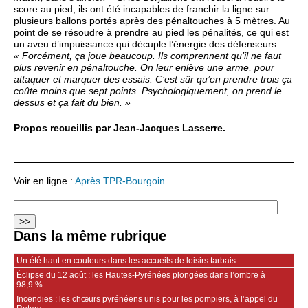
score au pied, ils ont été incapables de franchir la ligne sur
plusieurs ballons portés après des pénaltouches à 5 mètres. Au
point de se résoudre à prendre au pied les pénalités, ce qui est
un aveu d’impuissance qui décuple l’énergie des défenseurs.
« Forcément, ça joue beaucoup. Ils comprennent qu’il ne faut
plus revenir en pénaltouche. On leur enlève une arme, pour
attaquer et marquer des essais. C’est sûr qu’en prendre trois ça
coûte moins que sept points. Psychologiquement, on prend le
dessus et ça fait du bien. »
Propos recueillis par Jean-Jacques Lasserre.
Voir en ligne :
Après TPR-Bourgoin
Dans la même rubrique
Un été haut en couleurs dans les accueils de loisirs tarbais
Éclipse du 12 août : les Hautes-Pyrénées plongées dans l’ombre à
98,9 %
Incendies : les chœurs pyrénéens unis pour les pompiers, à l’appel du