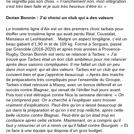
ne regrette pas son choix.
« Franchement non, mon intégration
s’est très bien faite et je suis très heureux d’être ici. »
Dorian Bonnin : J’ai choisi un club qui a des valeurs
Le troisième ligne d’Aix est un des premiers choix tarbais pour
étoffer une troisième ligne qui avait perdu Réal, Coustalat,
Mansieux et Leshkasheli… Malgré un aspect longiligne, c’est un
beau gabarit d’1,90 m et de 109 kg. Formé à Sorgues, passé
par Grenoble (2016-2020) et après trois années à Provence-
Rugby, Dorian Bonnin est venu se relancer à Tarbes.
« J’ai
trouvé que Tarbes était un bon club ambitieux pour me relancer
après deux saisons compliquées. Il me fallait un club un peu
dans mon esprit, qui ait des valeurs. Tarbes est un club qui me
convient bien et que j’apprécie beaucoup. »
Après des matchs
de préparations très compliqués pour l’ensemble du Groupe,
Tarbes s’était retrouvé à Massy, avec un bonus défensif et un
succès contre Blagnac, qui venait de l’étriller huit jours avant.
Puis tout s’est détraqué contre Nice la semaine dernière.
« On
ne comprend pas. On a cherché à l’expliquer sans trouver
vraiment d’explications. Peut-être qu’on a laissé beaucoup de
jus dans la préparation et qu’on s’est trop relâché, après cette
belle victoire contre Blagnac. Peut-être qu’on était trop en
confiance après cette victoire. Maintenant, on a compris qu’il
faut y retourner et on a remis ce qu’il fallait contre Bourgoin. »
Et
ce face à une équipe qui dispose d’un gros budget,