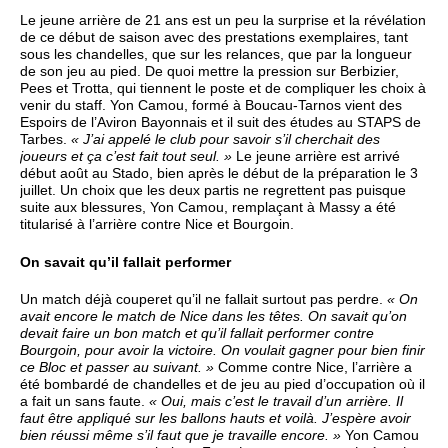
Le jeune arrière de 21 ans est un peu la surprise et la révélation
de ce début de saison avec des prestations exemplaires, tant
sous les chandelles, que sur les relances, que par la longueur
de son jeu au pied. De quoi mettre la pression sur Berbizier,
Pees et Trotta, qui tiennent le poste et de compliquer les choix à
venir du staff. Yon Camou, formé à Boucau-Tarnos vient des
Espoirs de l’Aviron Bayonnais et il suit des études au STAPS de
Tarbes.
« J’ai appelé le club pour savoir s’il cherchait des
joueurs et ça c’est fait tout seul. »
Le jeune arrière est arrivé
début août au Stado, bien après le début de la préparation le 3
juillet. Un choix que les deux partis ne regrettent pas puisque
suite aux blessures, Yon Camou, remplaçant à Massy a été
titularisé à l’arrière contre Nice et Bourgoin.
On savait qu’il fallait performer
Un match déjà couperet qu’il ne fallait surtout pas perdre.
« On
avait encore le match de Nice dans les têtes. On savait qu’on
devait faire un bon match et qu’il fallait performer contre
Bourgoin, pour avoir la victoire. On voulait gagner pour bien finir
ce Bloc et passer au suivant. »
Comme contre Nice, l’arrière a
été bombardé de chandelles et de jeu au pied d’occupation où il
a fait un sans faute.
« Oui, mais c’est le travail d’un arrière. Il
faut être appliqué sur les ballons hauts et voilà. J’espère avoir
bien réussi même s’il faut que je travaille encore. »
Yon Camou