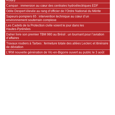
Rotary
Campan : immersion au cœur des centrales hydroélectriques EDF
Odile Despert élevée au rang d’officier de l’Ordre National du Mérite
Sapeurs‑pompiers 65 : intervention technique au cœur d’un
environnement souterrain complexe
Les Cadets de la Protection civile voient le jour dans les
Hautes‑Pyrénées
Daher livre son premier TBM 980 au Brésil : un tournant pour l’aviation
d’affaires
Travaux routiers à Tarbes : fermeture totale des allées Leclerc et itinéraire
de déviation
L’IRM nouvelle génération de Vic-en-Bigorre ouvert au public le 3 août