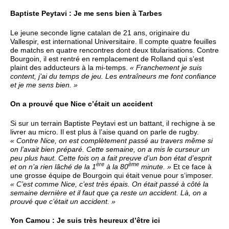
Baptiste Peytavi : Je me sens bien à Tarbes
Le jeune seconde ligne catalan de 21 ans, originaire du
Vallespir, est international Universitaire. Il compte quatre feuilles
de matchs en quatre rencontres dont deux titularisations. Contre
Bourgoin, il est rentré en remplacement de Rolland qui s’est
plaint des adducteurs à la mi-temps.
« Franchement je suis
content, j’ai du temps de jeu. Les entraîneurs me font confiance
et je me sens bien. »
On a prouvé que Nice c’était un accident
Si sur un terrain Baptiste Peytavi est un battant, il rechigne à se
livrer au micro. Il est plus à l’aise quand on parle de rugby.
« Contre Nice, on est complètement passé au travers même si
on l’avait bien préparé. Cette semaine, on a mis le curseur un
peu plus haut. Cette fois on a fait preuve d’un bon état d’esprit
ère
ème
et on n’a rien lâché de la 1
à la 80
minute. »
Et ce face à
une grosse équipe de Bourgoin qui était venue pour s’imposer.
« C’est comme Nice, c’est très épais. On était passé à côté la
semaine dernière et il faut que ça reste un accident. Là, on a
prouvé que c’était un accident. »
Yon Camou : Je suis très heureux d’être ici