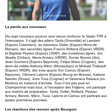
La parole aux nouveaux
Dix-sept nouveaux joueurs sont venus renforcer le Stado-TPR à
l’intersaison. Il s’agit des piliers Taufa (Grenoble) et Lambert
(Espoirs Colomiers), du talonneur Dolier (Espoirs Mont-de-
Marsan), des secondes lignes Francis Rolland (Espoirs VRDR)
et Baptiste Peytavi (Espoirs USAP), des troisièmes lignes, Jon
Abadie (Orthez), Alexis Armary (VRDR), Dorian Bonnin (Aix),
Jean Guicherd (Espoirs Bayonne), Felipe Manu (Cognac), des
demi-de-mêlée Anthony Méric (Montauban) et Mickaël Thébault
(Espoirs VRDR), des trois-quarts Yon Camou (Espoirs
Bayonne), Clément Latorre (Espoirs Bourg-en-Bresse), Kalione
Nasoko (Druas), Jone Tuva (Cognac) et Savenaca Rawaca (ex-
Béziers) en instance d’arrivée. Tous n’ont pas joué en
Championnat mais tous, à l’exception des Fidjiens, ont participé
aux matchs de préparation. Taufa, Dolier, Rolland, Peytavi,
Armary, Bonnin, Méric, Tuva, Latorre et Camou ont participé aux
quatre premières journées.
Les réactions des recrues après Bourgoin