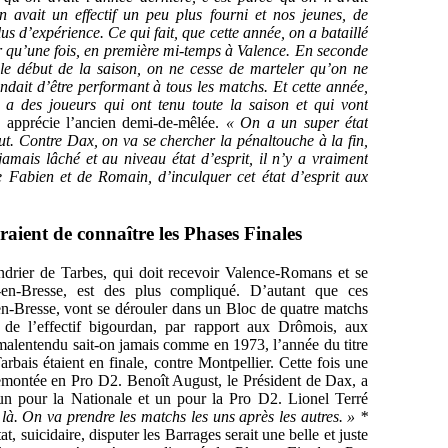
on avait un effectif un peu plus fourni et nos jeunes, de
s d’expérience. Ce qui fait, que cette année, on a bataillé
er qu’une fois, en première mi-temps à Valence. En seconde
le début de la saison, on ne cesse de marteler qu’on ne
dait d’être performant à tous les matchs. Et cette année,
a des joueurs qui ont tenu toute la saison et qui vont
,
apprécie l’ancien demi-de-mêlée.
« On a un super état
ut. Contre Dax, on va se chercher la pénaltouche à la fin,
amais lâché et au niveau état d’esprit, il n’y a vraiment
de Fabien et de Romain, d’inculquer cet état d’esprit aux
raient de connaître les Phases Finales
endrier de Tarbes, qui doit recevoir Valence-Romans et se
en-Bresse, est des plus compliqué. D’autant que ces
en-Bresse, vont se dérouler dans un Bloc de quatre matchs
 de l’effectif bigourdan, par rapport aux Drômois, aux
malentendu sait-on jamais comme en 1973, l’année du titre
bais étaient en finale, contre Montpellier. Cette fois une
 remontée en Pro D2. Benoît August, le Président de Dax, a
un pour la Nationale et un pour la Pro D2. Lionel Terré
 là. On va prendre les matchs les uns après les autres. » *
t, suicidaire, disputer les Barrages serait une belle et juste