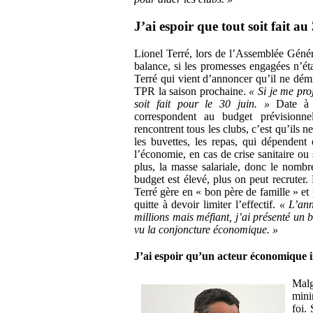
J’ai espoir que tout soit fait au
Lionel Terré, lors de l’Assemblée Génér
balance, si les promesses engagées n’ét
Terré qui vient d’annoncer qu’il ne démi
TPR la saison prochaine.
« Si je me pro
soit fait pour le 30 juin. »
Date à 
correspondent au budget prévisionn
rencontrent tous les clubs, c’est qu’ils 
les buvettes, les repas, qui dépendent 
l’économie, en cas de crise sanitaire ou 
plus, la masse salariale, donc le nomb
budget est élevé, plus on peut recruter.
Terré gère en « bon père de famille » et
quitte à devoir limiter l’effectif.
« L’ann
millions mais méfiant, j’ai présenté un b
vu la conjoncture économique. »
J’ai espoir qu’un acteur économique 
Malg
mini
foi.