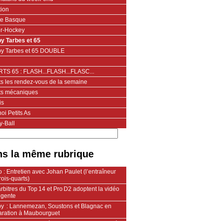
tion
te Basque
er-Hockey
y Tarbes et 65
y Tarbes et 65 DOUBLE
TS 65 : FLASH...FLASH...FLASC...
ts les rendez-vous de la semaine
ts mécaniques
is
oi Petits As
y-Ball
s la même rubrique
 : Entretien avec Johan Paulet (l’entraîneur
rois-quarts)
rbitres du Top 14 et Pro D2 adoptent la vidéo
ligente
y : Lannemezan, Soustons et Blagnac en
aration à Maubourguet