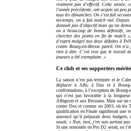
vraiment pas d’effectif. Cette année, 
l’année précédente, ont acquis un peu plu
tous les dimanches. On s’est fait secou
mi-temps, on a fait match nul. Depuis 
donnait pas d’objectif mais qu’on deman
on a beaucoup de bonus défensifs, on 
chercher des points en fin de match »
d’esprit malgré nos deux défaites à Trél
contre Bourg-en-Bresse pareil. On n’a j
rien à dire. C’est vrai que le travail 
joueurs a été exemplaire. »
Ce club et ses supporters mérite
La saison n’est pas terminée et le Cal
déplacer à Albi, à Dax et à Bourg-
confrontations, à l’exception de Bourg-
qui n’est pas favorable à la longueur
Albigeois et aux Bressans. Mais sur un 
contre Dax et comme en 2003, où les Tar
qualification en Finale signifierait une
annoncé qu’il préparait deux budgets, 
sourit.
« Non, moi, j’en suis surtout pas
Si une remontée en Pro D2 serait, en l’éta