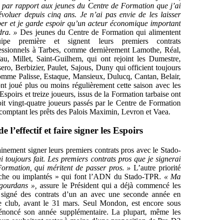
t par rapport aux jeunes du Centre de Formation que j’ai
 évoluer depuis cinq ans. Je n’ai pas envie de les laisser
er et je garde espoir qu’un acteur économique important
dra. »
Des jeunes du Centre de Formation qui alimentent
quipe première et signent leurs premiers contrats
essionnels à Tarbes, comme dernièrement Lamothe, Réal,
au, Millet, Saint-Guilhem, qui ont rejoint les Dumestre,
ero, Berbizier, Paulet, Sajous, Duny qui officient toujours
comme Palisse, Estaque, Mansieux, Dulucq, Cantan, Belair,
nt joué plus ou moins régulièrement cette saison avec les
spoirs et treize joueurs, issus de la Formation tarbaise ont
oit vingt-quatre joueurs passés par le Centre de Formation
en comptant les prêts des Palois Maximin, Levron et Vaea.
 l’effectif et faire signer les Espoirs
inement signer leurs premiers contrats pros avec le Stado-
i toujours fait. Les premiers contrats pros que je signerai
Formation, qui méritent de passer pros. »
L’autre priorité
uche ou implantés » qui font l’ADN du Stado-TPR.
« Ma
Bigourdans »,
assure le Président qui a déjà commencé les
t signé des contrats d’un an avec une seconde année en
le club, avant le 31 mars. Seul Mondon, est encore sous
dénoncé son année supplémentaire. La plupart, même les