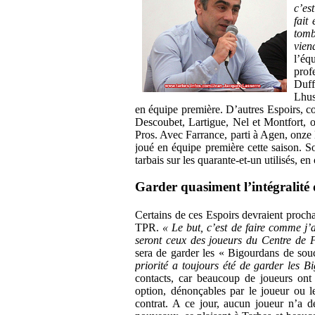
c’es
fait
tomb
vien
l’é
prof
Duff
Lhus
en équipe première. D’autres Espoirs, 
Descoubet, Lartigue, Nel et Montfort, o
Pros. Avec Farrance, parti à Agen, onze E
joué en équipe première cette saison. S
tarbais sur les quarante-et-un utilisés, 
Garder quasiment l’intégralité de
Certains de ces Espoirs devraient procha
TPR.
« Le but, c’est de faire comme j’a
seront ceux des joueurs du Centre de 
sera de garder les « Bigourdans de so
priorité a toujours été de garder les 
contacts, car beaucoup de joueurs on
option, dénonçables par le joueur ou 
contrat. A ce jour, aucun joueur n’a 