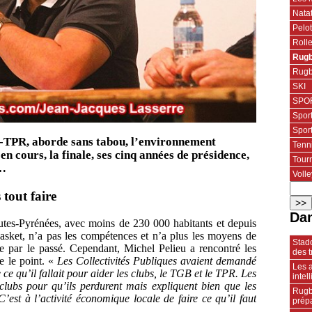
Nata
Pelo
Roll
Rugb
Rugb
SKI
SPOR
Spor
Spor
do-TPR, aborde sans tabou, l’environnement
Tenn
en cours, la finale, ses cinq années de présidence,
Tourn
t…
Volle
 tout faire
Dan
autes-Pyrénées, avec moins de 230 000 habitants et depuis
basket, n’a pas les compétences et n’a plus les moyens de
Stado
e par le passé. Cependant, Michel Pelieu a rencontré les
des t
e le point. «
Les Collectivités Publiques avaient demandé
Les a
e qu’il fallait pour aider les clubs, le TGB et le TPR. Les
intel
s clubs pour qu’ils perdurent mais expliquent bien que les
Rugb
C’est à l’activité économique locale de faire ce qu’il faut
prép