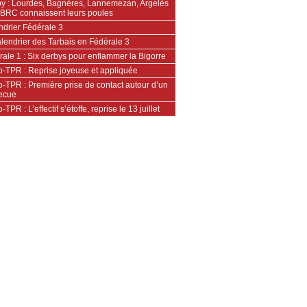
y : Lourdes, Bagnères, Lannemezan, Argelès
’OBRC connaissent leurs poules
ndrier Fédérale 3
lendrier des Tarbais en Fédérale 3
ale 1 : Six derbys pour enflammer la Bigorre
o-TPR : Reprise joyeuse et appliquée
-TPR : Première prise de contact autour d’un
ecue
-TPR : L’effectif s’étoffe, reprise le 13 juillet