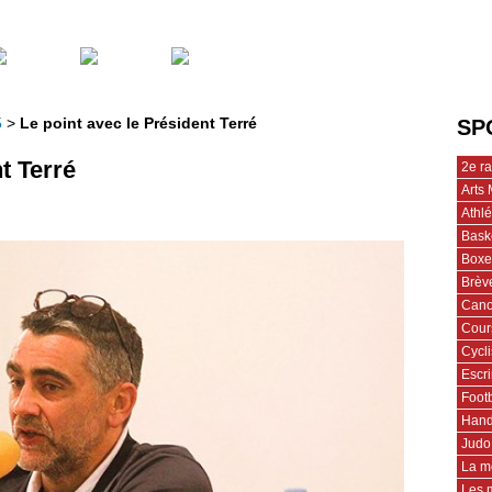
5
>
Le point avec le Président Terré
SP
t Terré
2e r
Arts 
Athl
Bask
Boxe
Brèv
Cano
Cour
Cycl
Escr
Footb
Hand
Judo
La m
Les 