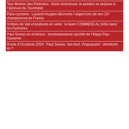
Tour féminin des Pyrénées : Alzini victorieuse, le peloton se prépare à
l’épreuve du Tourmalet
Para‑cyclisme : Laurent Huyghe décroche l’argent lors de son 22ᵉ
championnat de France
Victoire de Vali et podiums en série : le team COMMENCAL brille dans
les Pyrénées
Paul Seixas en éclaireur : reconnaissance secrète de l’étape Pau–
Gavarnie
Route d’Occitanie 2026 : Paul Seixas, Van Aert, Vingegaard : viendront-
ils ?