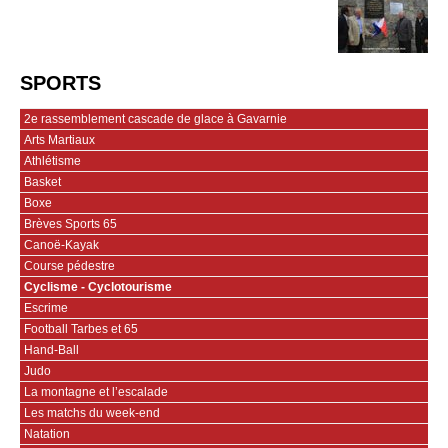
SPORTS
2e rassemblement cascade de glace à Gavarnie
Arts Martiaux
Athlétisme
Basket
Boxe
Brèves Sports 65
Canoë-Kayak
Course pédestre
Cyclisme - Cyclotourisme
Escrime
Football Tarbes et 65
Hand-Ball
Judo
La montagne et l’escalade
Les matchs du week-end
Natation