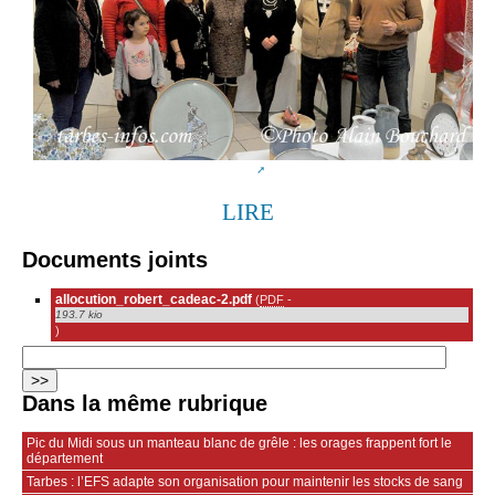
LIRE
Documents joints
allocution_robert_cadeac-2.pdf
(
PDF
-
193.7 kio
)
Dans la même rubrique
Pic du Midi sous un manteau blanc de grêle : les orages frappent fort le
département
Tarbes : l’EFS adapte son organisation pour maintenir les stocks de sang