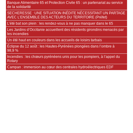
Banque Alimentaire 65 et Protection Civile 65 : un partenariat au service
de la solidarité
SECHERESSE : UNE SITUATION INÉDITE NÉCESSITANT UN PARTAGE
AVEC L’ENSEMBLE DES ACTEURS DU TERRITOIRE (Préfet)
L’été bat son plein : les rendez-vous à ne pas manquer dans le 65
Les Jardins d’Occitanie accueillent des résidents girondins menacés par
les incendies
Un été haut en couleurs dans les accueils de loisirs tarbais
Éclipse du 12 août : les Hautes-Pyrénées plongées dans l’ombre à
98,9 %
Incendies : les chœurs pyrénéens unis pour les pompiers, à l’appel du
Rotary
Campan : immersion au cœur des centrales hydroélectriques EDF