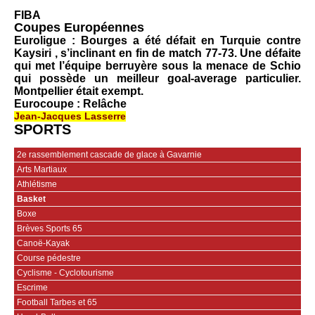
FIBA
Coupes Européennes
Euroligue
: Bourges a été défait en Turquie contre
Kaysiri , s’inclinant en fin de match 77-73. Une défaite
qui met l’équipe berruyère sous la menace de Schio
qui possède un meilleur goal-average particulier.
Montpellier était exempt.
Eurocoupe
: Relâche
Jean-Jacques Lasserre
SPORTS
2e rassemblement cascade de glace à Gavarnie
Arts Martiaux
Athlétisme
Basket
Boxe
Brèves Sports 65
Canoë-Kayak
Course pédestre
Cyclisme - Cyclotourisme
Escrime
Football Tarbes et 65