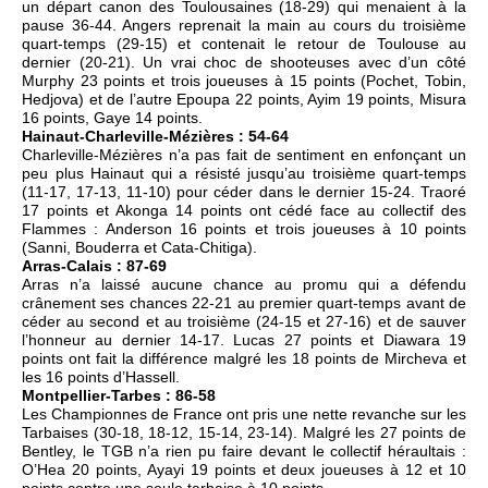
un départ canon des Toulousaines (18-29) qui menaient à la
pause 36-44. Angers reprenait la main au cours du troisième
quart-temps (29-15) et contenait le retour de Toulouse au
dernier (20-21). Un vrai choc de shooteuses avec d’un côté
Murphy 23 points et trois joueuses à 15 points (Pochet, Tobin,
Hedjova) et de l’autre Epoupa 22 points, Ayim 19 points, Misura
16 points, Gaye 14 points.
Hainaut-Charleville-Mézières : 54-64
Charleville-Mézières n’a pas fait de sentiment en enfonçant un
peu plus Hainaut qui a résisté jusqu’au troisième quart-temps
(11-17, 17-13, 11-10) pour céder dans le dernier 15-24. Traoré
17 points et Akonga 14 points ont cédé face au collectif des
Flammes : Anderson 16 points et trois joueuses à 10 points
(Sanni, Bouderra et Cata-Chitiga).
Arras-Calais : 87-69
Arras n’a laissé aucune chance au promu qui a défendu
crânement ses chances 22-21 au premier quart-temps avant de
céder au second et au troisième (24-15 et 27-16) et de sauver
l’honneur au dernier 14-17. Lucas 27 points et Diawara 19
points ont fait la différence malgré les 18 points de Mircheva et
les 16 points d’Hassell.
Montpellier-Tarbes : 86-58
Les Championnes de France ont pris une nette revanche sur les
Tarbaises (30-18, 18-12, 15-14, 23-14). Malgré les 27 points de
Bentley, le TGB n’a rien pu faire devant le collectif héraultais :
O’Hea 20 points, Ayayi 19 points et deux joueuses à 12 et 10