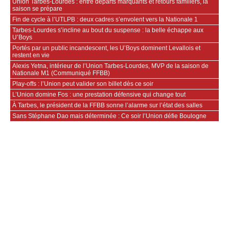
Union Tarbes-Lourdes : entre départs marquants et retours familiers, la
saison se prépare
Fin de cycle à l’UTLPB : deux cadres s’envolent vers la Nationale 1
Tarbes-Lourdes s’incline au bout du suspense : la belle échappe aux
U’Boys
Portés par un public incandescent, les U’Boys dominent Levallois et
restent en vie
Alexis Yetna, intérieur de l’Union Tarbes-Lourdes, MVP de la saison de
Nationale M1 (Communiqué FFBB)
Play-offs : l’Union peut valider son billet dès ce soir
L’Union domine Fos : une prestation défensive qui change tout
À Tarbes, le président de la FFBB sonne l’alarme sur l’état des salles
Sans Stéphane Dao mais déterminée : Ce soir l’Union défie Boulogne