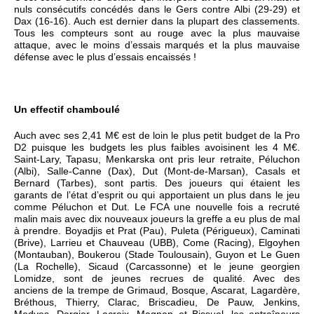
nuls consécutifs concédés dans le Gers contre Albi (29-29) et
Dax (16-16). Auch est dernier dans la plupart des classements.
Tous les compteurs sont au rouge avec la plus mauvaise
attaque, avec le moins d’essais marqués et la plus mauvaise
défense avec le plus d’essais encaissés !
Un effectif chamboulé
Auch avec ses 2,41 M€ est de loin le plus petit budget de la Pro
D2 puisque les budgets les plus faibles avoisinent les 4 M€.
Saint-Lary, Tapasu, Menkarska ont pris leur retraite, Péluchon
(Albi), Salle-Canne (Dax), Dut (Mont-de-Marsan), Casals et
Bernard (Tarbes), sont partis. Des joueurs qui étaient les
garants de l’état d’esprit ou qui apportaient un plus dans le jeu
comme Péluchon et Dut. Le FCA une nouvelle fois a recruté
malin mais avec dix nouveaux joueurs la greffe a eu plus de mal
à prendre. Boyadjis et Prat (Pau), Puleta (Périgueux), Caminati
(Brive), Larrieu et Chauveau (UBB), Come (Racing), Elgoyhen
(Montauban), Boukerou (Stade Toulousain), Guyon et Le Guen
(La Rochelle), Sicaud (Carcassonne) et le jeune georgien
Lomidze, sont de jeunes recrues de qualité. Avec des
anciens de la trempe de Grimaud, Bosque, Ascarat, Lagardère,
Bréthous, Thierry, Clarac, Briscadieu, De Pauw, Jenkins,