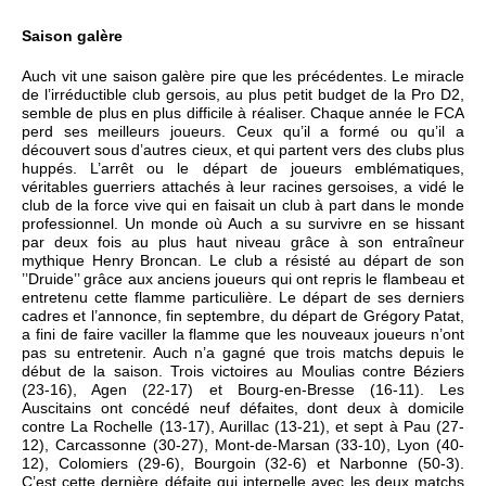
Saison galère
Auch vit une saison galère pire que les précédentes. Le miracle
de l’irréductible club gersois, au plus petit budget de la Pro D2,
semble de plus en plus difficile à réaliser. Chaque année le FCA
perd ses meilleurs joueurs. Ceux qu’il a formé ou qu’il a
découvert sous d’autres cieux, et qui partent vers des clubs plus
huppés. L’arrêt ou le départ de joueurs emblématiques,
véritables guerriers attachés à leur racines gersoises, a vidé le
club de la force vive qui en faisait un club à part dans le monde
professionnel. Un monde où Auch a su survivre en se hissant
par deux fois au plus haut niveau grâce à son entraîneur
mythique Henry Broncan. Le club a résisté au départ de son
’’Druide’’ grâce aux anciens joueurs qui ont repris le flambeau et
entretenu cette flamme particulière. Le départ de ses derniers
cadres et l’annonce, fin septembre, du départ de Grégory Patat,
a fini de faire vaciller la flamme que les nouveaux joueurs n’ont
pas su entretenir. Auch n’a gagné que trois matchs depuis le
début de la saison. Trois victoires au Moulias contre Béziers
(23-16), Agen (22-17) et Bourg-en-Bresse (16-11). Les
Auscitains ont concédé neuf défaites, dont deux à domicile
contre La Rochelle (13-17), Aurillac (13-21), et sept à Pau (27-
12), Carcassonne (30-27), Mont-de-Marsan (33-10), Lyon (40-
12), Colomiers (29-6), Bourgoin (32-6) et Narbonne (50-3).
C’est cette dernière défaite qui interpelle avec les deux matchs