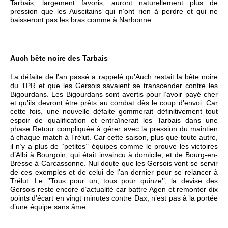
Tarbais, largement favoris, auront naturellement plus de
pression que les Auscitains qui n’ont rien à perdre et qui ne
baisseront pas les bras comme à Narbonne.
Auch bête noire des Tarbais
La défaite de l’an passé a rappelé qu’Auch restait la bête noire
du TPR et que les Gersois savaient se transcender contre les
Bigourdans. Les Bigourdans sont avertis pour l’avoir payé cher
et qu’ils devront être prêts au combat dès le coup d’envoi. Car
cette fois, une nouvelle défaite gommerait définitivement tout
espoir de qualification et entraînerait les Tarbais dans une
phase Retour compliquée à gérer avec la pression du maintien
à chaque match à Trélut. Car cette saison, plus que toute autre,
il n’y a plus de ’’petites’’ équipes comme le prouve les victoires
d’Albi à Bourgoin, qui était invaincu à domicile, et de Bourg-en-
Bresse à Carcassonne. Nul doute que les Gersois vont se servir
de ces exemples et de celui de l’an dernier pour se relancer à
Trélut. Le ’’Tous pour un, tous pour quinze’’, la devise des
Gersois reste encore d’actualité car battre Agen et remonter dix
points d’écart en vingt minutes contre Dax, n’est pas à la portée
d’une équipe sans âme.