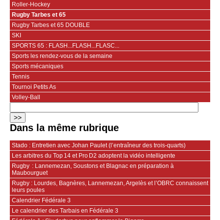
Roller-Hockey
Rugby Tarbes et 65
Rugby Tarbes et 65 DOUBLE
SKI
SPORTS 65 : FLASH...FLASH...FLASC...
Sports les rendez-vous de la semaine
Sports mécaniques
Tennis
Tournoi Petits As
Volley-Ball
Dans la même rubrique
Stado : Entretien avec Johan Paulet (l’entraîneur des trois-quarts)
Les arbitres du Top 14 et Pro D2 adoptent la vidéo intelligente
Rugby : Lannemezan, Soustons et Blagnac en préparation à
Maubourguet
Rugby : Lourdes, Bagnères, Lannemezan, Argelès et l’OBRC connaissent
leurs poules
Calendrier Fédérale 3
Le calendrier des Tarbais en Fédérale 3