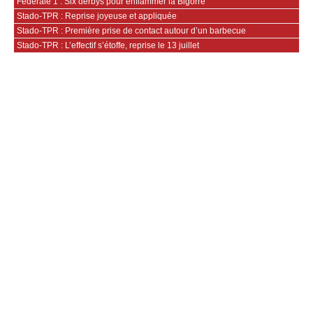
Fédérale 1 : Six derbys pour enflammer la Bigorre
Stado-TPR : Reprise joyeuse et appliquée
Stado-TPR : Première prise de contact autour d’un barbecue
Stado-TPR : L’effectif s’étoffe, reprise le 13 juillet