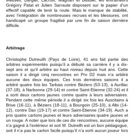
Medves, Dargier, Lacroix, Magnan et Bissuel, les entraîneurs
Grégory Patat et Julien Sarraute disposent sur le papier d’un
effectif capable de tenir la route. Mais le manque de stabilité,
avec l’intégration de nombreuses recrues et les blessures, ont
handicapé un groupe fragilisé par une fin de saison dernière
difficile.
Arbitrage
Christophe Dutreuilh (Pays de Loire), 41 ans fait partie des
arbitres expérimentés puisqu’il a débuté sa carrière il y a dix-
sept ans et qu’il arbitre au haut niveau depuis huit ans. Cette
saison il a dirigé cinq rencontres en Pro D2 mais n’a arbitré
aucune des deux équipes. Ces trois dernières saisons il a
arbitré quatre fois les Tarbais contre Béziers (53-13), à Aurillac
(37-18), à Narbonne (29-14) et contre Saint-Etienne (32-24) et il
a sorti deux cartons jaunes contre quatre à leurs adversaires.
Pendant cette même période il a dirigé six fois les Auscitains à
Brive (16-11), à Béziers (18-11), à Bourgoin (25-10), à Albi (14-
12), contre Dax (19-17) et contre Saint-Etienne (34-19). Auch a
pris quatre cartons jaunes et leurs adversaires quatre jaunes et
un rouge. A noter que lors de ces dix rencontres, aucune équipe
n’a gagné à l’extérieur et soit M. Dutreilh est un bon pédagogue,
soit il n’a pas le carton facile puisqu’il n’a sorti aucun joueur lors